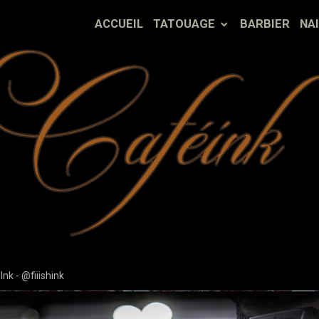
ACCUEIL
TATOUAGE
BARBIER
NA
nk - @fiiishink