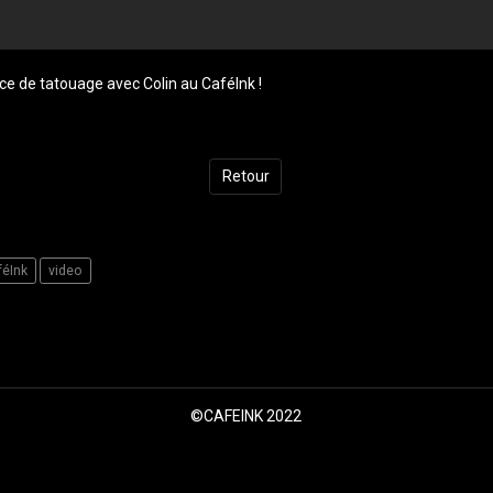
nce de tatouage avec Colin au CaféInk !
Retour
féInk
video
il
©CAFEINK 2022