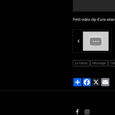
Petit vidéo clip d'une séa
Le Havre
tatouage
Ca
Partager
Facebook
X
Ema