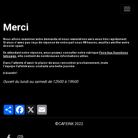
Merci
Nous allons examiner votre demande et nous reviendrons vers vous très rapidement.
Si vous n'avez pas reçu de réponse de notre part sous 48 heures, veuillez vérifier votre
dossier spam.
En attendant notre réponse, vous pouvez consulter notre rubrique
Foire Aux Questions
tatouage
, elle contient de nombreuses informations utiles.
Dans l'attente d'avoir le plaisir de vous rencontrer prochainement, toute
l'équipe CaféInk vous souhaite une belle journée.
A bientôt !
Ouvert du lundi au samedi de 12h00 à 19h00
Partager
Facebook
X
Email
©CAFEINK 2022