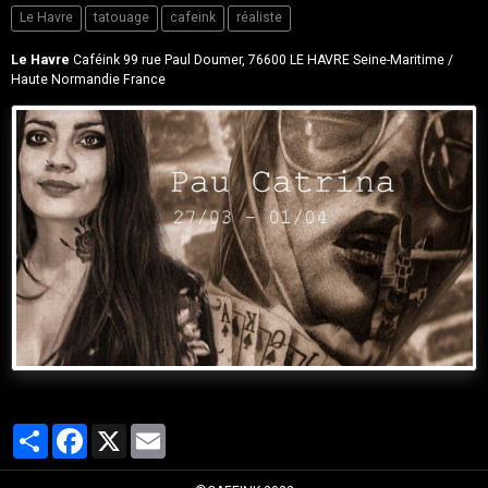
Le Havre
tatouage
cafeink
réaliste
Le Havre
Caféink 99 rue Paul Doumer, 76600 LE HAVRE Seine-Maritime /
Haute Normandie France
Partager
Facebook
X
Email